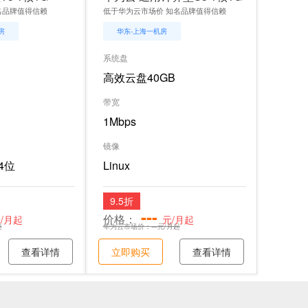
名品牌值得信赖
低于华为云市场价 知名品牌值得信赖
房
华东-上海一机房
系统盘
高效云盘40GB
带宽
1Mbps
镜像
64位
Linux
9.5折
---
价格：
/月起
元/月起
起
华为云市场价：
---
元/月起
查看详情
立即购买
查看详情