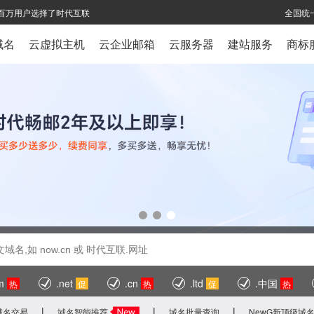
球百万用户选择了时代互联
全国统一
域名
云虚拟主机
云企业邮箱
云服务器
建站服务
商标
m
.net
.cn
.ltd
.中国
热
促
热
促
热
|
|
|
域名交易
域名智能推荐
域名批量查询
NewG新顶级域