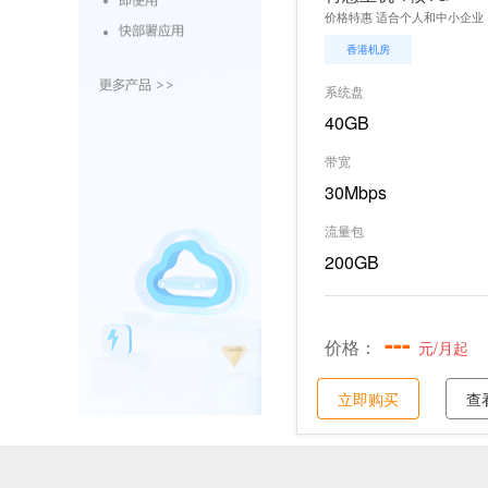
价格特惠 适合个人和中小企业
香港机房
系统盘
40GB
带宽
30Mbps
流量包
200GB
---
价格：
元/月起
立即购买
查