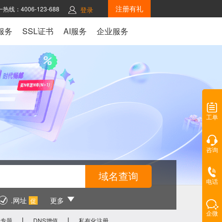
注册有礼
热线：4006-123-688
登录
服务
SSL证书
AI服务
企业服务
工单
咨询
电话
.网址
更多
促
企微
|
|
名专题
DNS增值
私有化注册