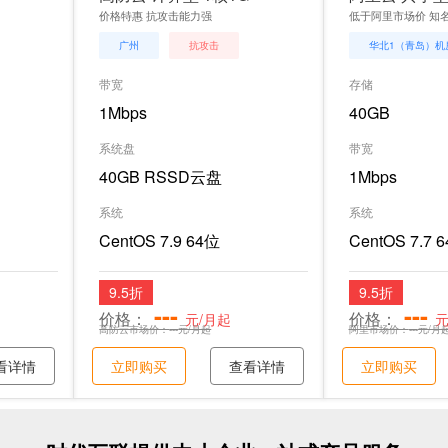
价格特惠 抗攻击能力强
低于阿里市场价 知
广州
抗攻击
华北1（青岛）机
带宽
存储
1Mbps
40GB
系统盘
带宽
40GB RSSD云盘
1Mbps
系统
系统
CentOS 7.9 64位
CentOS 7.7 
9.5折
9.5折
---
---
价格：
价格：
元/月起
元
高防云市场价：
---
元/月起
阿里市场价：
---
元/月
看详情
立即购买
查看详情
立即购买