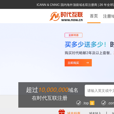
ICANN & CNNIC 国内海外顶级域名双注册商
|
26 年全
首页
注册
超过
10,000,000
域名
在时代互联注册
.top
.co
促
|
域名特惠
域名转入