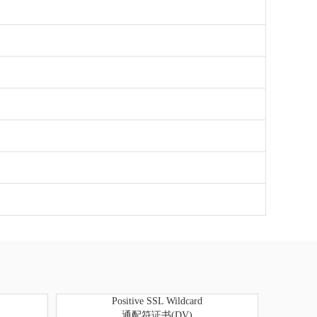
Positive SSL Wildcard
通配符证书(DV)