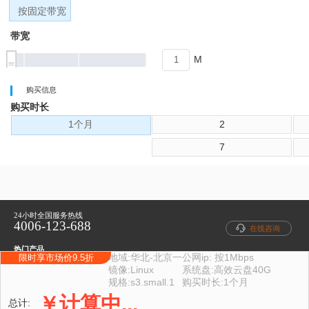
按固定带宽
带宽
M
购买信息
购买时长
1个月
2
7
24小时全国服务热线
4006-123-688
在线咨询
热门产品
当前配置
地域:
华北-北京一
公网ip: 按1Mbps
限时享市场价9.5折
域名注册
云虚拟主机
云服务器
商标注册
400电话
镜像:Linux
系统盘:高效云盘40G
快速入口
规格:s3.small.1
购买时长:1个月
帮助中心
提交工单
联系我们
支付方式
域名交易
￥
计算中...
总计: