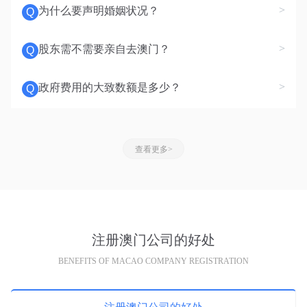
>
为什么要声明婚姻状况？
>
股东需不需要亲自去澳门？
>
政府费用的大致数额是多少？
查看更多>
注册澳门公司的好处
BENEFITS OF MACAO COMPANY REGISTRATION