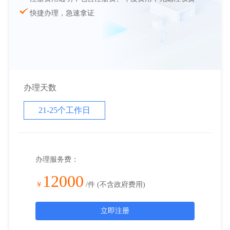
快捷办理，急速拿证
办理天数
21-25个工作日
办理服务费：
12000
￥
/件 (不含政府费用)
立即注册