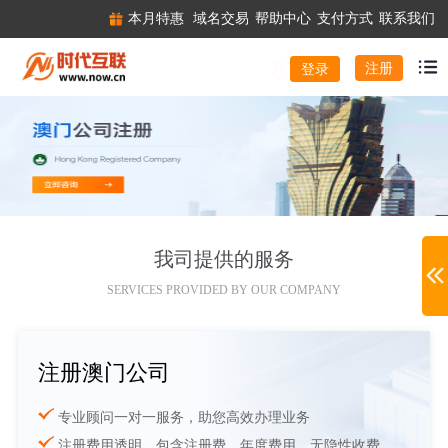
本月特惠
域名交易
帮助中心
支付方式
联系我们
注册
登录
我司提供的服务
SERVICES PROVIDED BY OUR COMPANY
注册澳门公司
专业顾问一对一服务，助您高效办理业务
注册费用透明，包含注册费、年度费用，无隐性收费