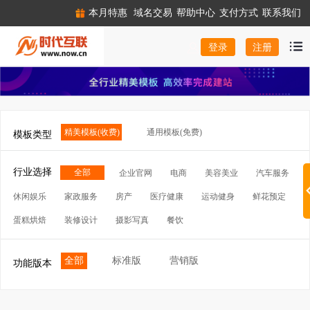
本月特惠
域名交易
帮助中心
支付方式
联系我们
注册
登录
精美模板(收费)
通用模板(免费)
模板类型
行业选择
全部
企业官网
电商
美容美业
汽车服务
休闲娱乐
家政服务
房产
医疗健康
运动健身
鲜花预定
蛋糕烘焙
装修设计
摄影写真
餐饮
全部
标准版
营销版
功能版本