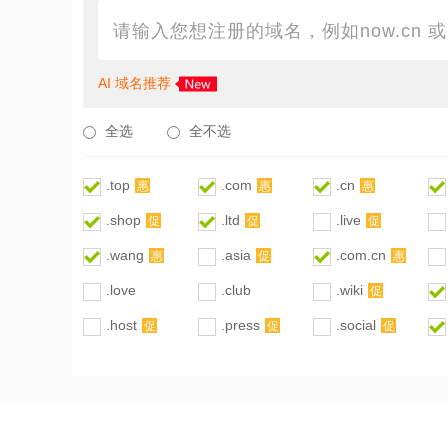
AI 域名推荐
全选
全不选
.top
.com
.cn
惠
惠
惠
.shop
.ltd
.live
促
促
促
.wang
.asia
.com.cn
惠
促
惠
.love
.club
.wiki
促
.host
.press
.social
促
促
促