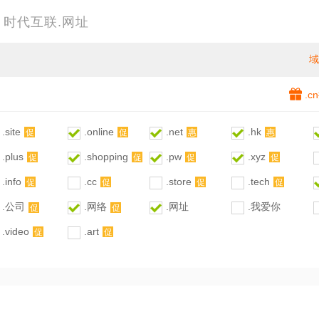
域
.
.site
.online
.net
.hk
促
促
惠
惠
.plus
.shopping
.pw
.xyz
促
促
促
促
.info
.cc
.store
.tech
促
促
促
促
.公司
.网络
.网址
.我爱你
促
促
.video
.art
促
促