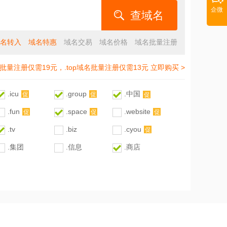
企微
名转入
域名特惠
域名交易
域名价格
域名批量注册
cn批量注册仅需19元，.top域名批量注册仅需13元 立即购买 >
.icu
.group
.中国
促
促
促
.fun
.space
.website
促
促
促
.tv
.biz
.cyou
促
.集团
.信息
.商店