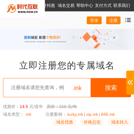
本月特惠
域名交易
帮助中心
支付方式
联系我们
注册
登录
立即注册您的专属域名
.ink
优惠价：
14.5
元/首年
原价：210 元/年
域名类型：
.ink
注册案例：
lucky.ink
|
vip.ink
|
666.ink
域名优惠
价格总览
域名转入