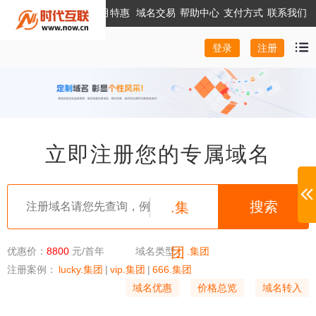
本月特惠
域名交易
帮助中心
支付方式
联系我们
注册
登录
立即注册您的专属域名
.集
团
优惠价：
8800
元/首年
域名类型：
.集团
注册案例：
lucky.集团
|
vip.集团
|
666.集团
域名优惠
价格总览
域名转入