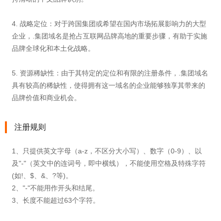
4. 战略定位：对于跨国集团或希望在国内市场拓展影响力的大型
企业，.集团域名是抢占互联网品牌高地的重要步骤，有助于实施
品牌全球化和本土化战略。
5. 资源稀缺性：由于其特定的定位和有限的注册条件，.集团域名
具有较高的稀缺性，使得拥有这一域名的企业能够独享其带来的
品牌价值和商业机会。
注册规则
1、只提供英文字母（a-z，不区分大小写）、数字（0-9）、以
及"-"（英文中的连词号，即中横线），不能使用空格及特殊字符
(如!、$、&、?等)。
2、"-"不能用作开头和结尾。
3、长度不能超过63个字符。