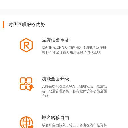
时代互联服务优势
品牌信誉卓著
ICANN & CNNIC 国内海外顶级域名双注册
商 | 24 年全球百万用户选择了时代互联
功能全面升级
支持在线离线查询域名，注册域名，抢注域
名，批量管理解析，私有化保护等功能全面
升级
域名转移自由
域名可自由转入，转出，转出在线审核资料