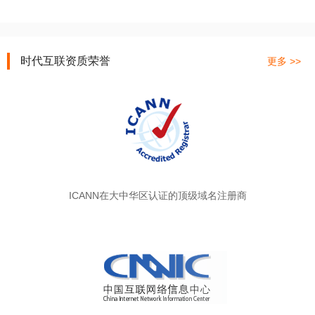
时代互联资质荣誉
更多 >>
ICANN在大中华区认证的顶级域名注册商