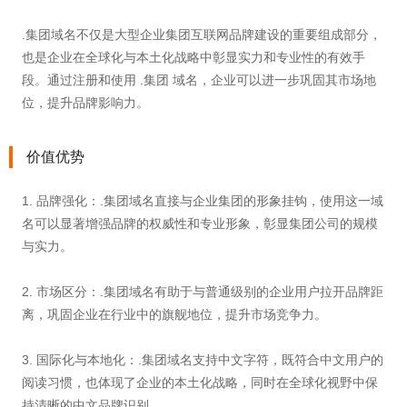
.集团域名不仅是大型企业集团互联网品牌建设的重要组成部分，
也是企业在全球化与本土化战略中彰显实力和专业性的有效手
段。通过注册和使用 .集团 域名，企业可以进一步巩固其市场地
位，提升品牌影响力。
价值优势
1. 品牌强化：.集团域名直接与企业集团的形象挂钩，使用这一域
名可以显著增强品牌的权威性和专业形象，彰显集团公司的规模
与实力。
2. 市场区分：.集团域名有助于与普通级别的企业用户拉开品牌距
离，巩固企业在行业中的旗舰地位，提升市场竞争力。
3. 国际化与本地化：.集团域名支持中文字符，既符合中文用户的
阅读习惯，也体现了企业的本土化战略，同时在全球化视野中保
持清晰的中文品牌识别。