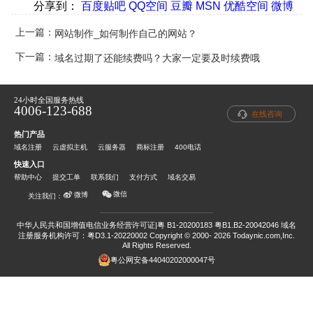
分享到
：
百度贴吧
QQ空间
豆瓣
MSN
优酷空间
微博
上一篇：
网站制作_如何制作自己的网站？
下一篇：
域名过期了还能续费吗？大家一定要及时续费哦
24小时全国服务热线
4006-123-688
在线咨询
热门产品
域名注册
云虚拟主机
云服务器
商标注册
400电话
快速入口
帮助中心
提交工单
联系我们
支付方式
域名交易
微信
微博
关注我们：
中华人民共和国增值电信业务经营许可证|粤 B1-20200183 粤B1.B2-20042046
域名
注册服务机构许可：粤D3.1-20220002
Copyright © 2000- 2026 Todaynic.com,Inc.
All Rights Reserved.
粤公网安备44040202000047号