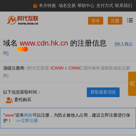
本月特惠
域名交易
帮助中心
支付方式
联系我们
注册
登录
域名
www.cdn.hk.cn
的注册信息
[转入我公
司]
顶级注册商:
[时代互联是
ICANN
&
CNNIC
国内海外顶级双域名注册
商]
以下信息获取时间：
获取最新消息
委托购买
"
www
"还有
商标
可以注册，为防止被他人占用，建议立即注册进行保
护！
>>立即注册