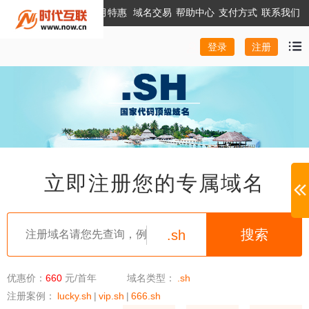
本月特惠
域名交易
帮助中心
支付方式
联系我们
注册
登录
立即注册您的专属域名
.sh
优惠价：
660
元/首年
域名类型：
.sh
注册案例：
lucky.sh
|
vip.sh
|
666.sh