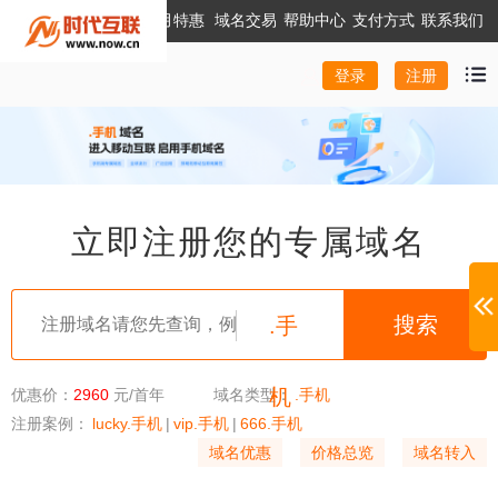
本月特惠
域名交易
帮助中心
支付方式
联系我们
注册
登录
立即注册您的专属域名
.手
机
优惠价：
2960
元/首年
域名类型：
.手机
注册案例：
lucky.手机
|
vip.手机
|
666.手机
域名优惠
价格总览
域名转入