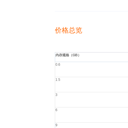
价格总览
内存规格（GB）
0.6
1.5
3
6
9