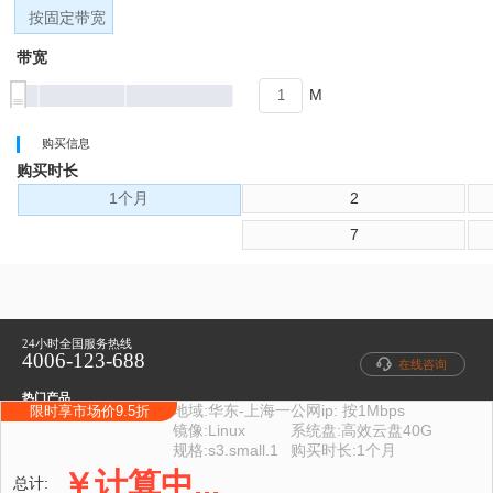
按固定带宽
带宽
M
购买信息
购买时长
1个月
2
7
24小时全国服务热线
4006-123-688
在线咨询
热门产品
当前配置
地域:
华东-上海一
公网ip: 按1Mbps
限时享市场价9.5折
域名注册
云虚拟主机
云服务器
商标注册
400电话
镜像:Linux
系统盘:高效云盘40G
快速入口
规格:s3.small.1
购买时长:1个月
帮助中心
提交工单
联系我们
支付方式
域名交易
￥
计算中...
总计: