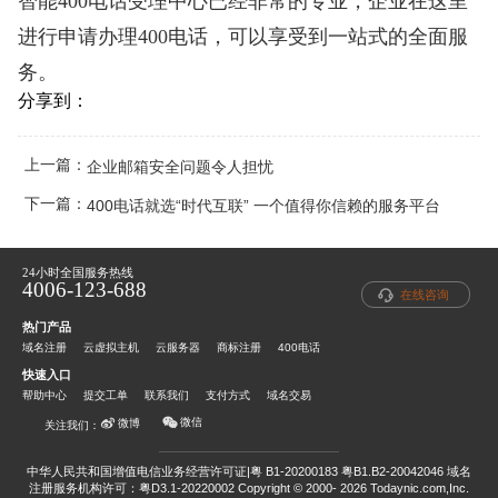
智能400电话受理中心已经非常的专业，企业在这里
进行申请办理400电话，可以享受到一站式的全面服
务。
分享到：
上一篇：
企业邮箱安全问题令人担忧
下一篇：
400电话就选“时代互联” 一个值得你信赖的服务平台
24小时全国服务热线
4006-123-688
在线咨询
热门产品
域名注册
云虚拟主机
云服务器
商标注册
400电话
快速入口
帮助中心
提交工单
联系我们
支付方式
域名交易
微信
微博
关注我们：
中华人民共和国增值电信业务经营许可证|粤 B1-20200183 粤B1.B2-20042046
域名
注册服务机构许可：粤D3.1-20220002
Copyright © 2000- 2026 Todaynic.com,Inc.