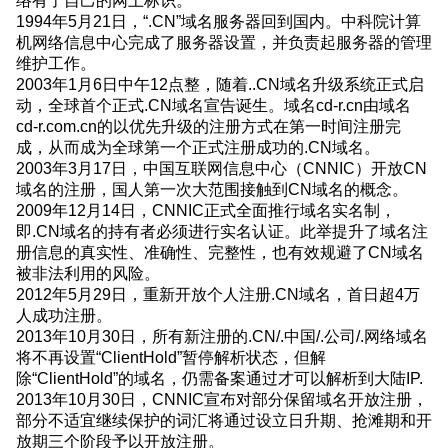
络有了自己的网上标识。
1994年5月21日，“.CN”域名服务器回到国内。中科院计算
机网络信息中心完成了服务器设置，并负责起服务器的管理
维护工作。
2003年1月6日中午12点整，随着..CN域名升级系统正式启
动，全球首个正式.CN域名宣告诞生。域名cd-r.cn由域名
cd-r.com.cn的以优先升级的注册方式在第一时间注册完
成，从而成为全球第一个正式注册成功的.CN域名。
2003年3月17日，中国互联网信息中心（CNNIC）开放CN
域名的注册，国人第一次大范围接触到CN域名的概念。
2009年12月14日，CNNIC正式全面推行域名实名制，
即.CN域名的持有者必须进行实名认证。此举提升了域名注
册信息的真实性、准确性、完整性，也有效规避了CN域名
被非法利用的风险。
2012年5月29日，重新开放个人注册.CN域名，首日超4万
人成功注册。
2013年10月30日，所有新注册的.CN/.中国/.公司/.网络域名
将不再设置“ClientHold”暂停解析状态，但解
除“ClientHold”的域名，仍需备案通过才可以解析到大陆IP.
2013年10月30日，CNNIC宣布对部分保留域名开放注册，
部分不适宜继续保护的词汇将通过设立日升期、抢滩期和开
放期三个阶段予以开放注册。