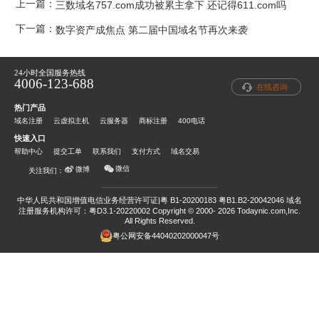
上一篇：
三数域名757.com成功被累主拿下 还记得611.com吗
下一篇：
数字资产成焦点 第二届中国域名节再次来袭
24小时全国服务热线
4006-123-688
在线咨询
热门产品
域名注册
云虚拟主机
云服务器
商标注册
400电话
快速入口
帮助中心
提交工单
联系我们
支付方式
域名交易
微信
微博
关注我们：
中华人民共和国增值电信业务经营许可证|粤 B1-20200183 粤B1.B2-20042046
域名
注册服务机构许可：粤D3.1-20220002
Copyright © 2000- 2026 Todaynic.com,Inc.
All Rights Reserved.
粤公网安备44040202000047号