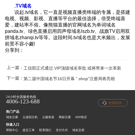
.TV域名
说起.tv域名，它一直是视频直播类终端的专属，是搭建
电视、视频、影视、直播等平台的最佳选择，倍受终端喜
爱，建站率不俗。像熊猫直播的官网域名为单词域名
panda.tv、绿色直播启用四声母域名lszb.tv、战旗TV启用双
拼域名zhanqi.tv等等。这段时间.tv域名也是大米频出，发展
前景不容小觑!
分享到：
上一篇：
工信部正式通过.VIP顶级域名审批 或将带来一次革新
下一篇：
第二届中国域名节16日开幕 “.shop”注册局将亮相
24小时全国服务热线
4006-123-688
在线咨询
热门产品
域名注册
云虚拟主机
云服务器
商标注册
400电话
快速入口
帮助中心
提交工单
联系我们
支付方式
域名交易