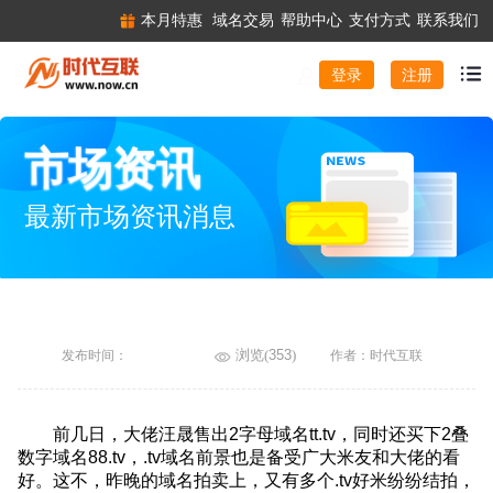
本月特惠
域名交易
帮助中心
支付方式
联系我们
注册
登录
市场资讯
最新市场资讯消息
浏览(
353
)
发布时间：
作者：时代互联
前几日，大佬汪晟售出2字母域名tt.tv，同时还买下2叠
数字域名88.tv，.tv域名前景也是备受广大米友和大佬的看
好。这不，昨晚的域名拍卖上，又有多个.tv好米纷纷结拍，