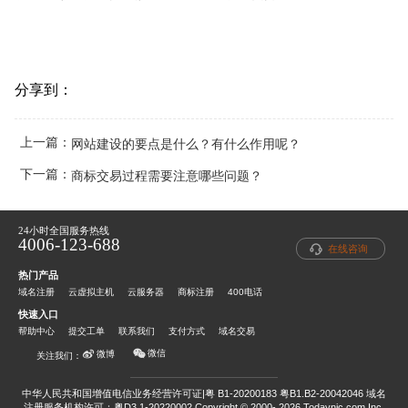
分享到：
上一篇：
网站建设的要点是什么？有什么作用呢？
下一篇：
商标交易过程需要注意哪些问题？
24小时全国服务热线
4006-123-688
在线咨询
热门产品
域名注册
云虚拟主机
云服务器
商标注册
400电话
快速入口
帮助中心
提交工单
联系我们
支付方式
域名交易
微信
微博
关注我们：
中华人民共和国增值电信业务经营许可证|粤 B1-20200183 粤B1.B2-20042046
域名
注册服务机构许可：粤D3.1-20220002
Copyright © 2000- 2026 Todaynic.com,Inc.