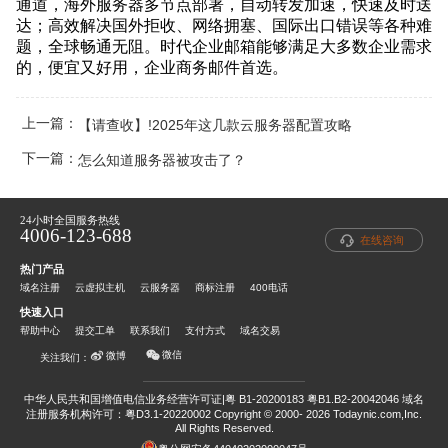
通道，海外服务器多节点部署，自动转发加速，快速及时送
达；高效解决国外拒收、网络拥塞、国际出口错误等各种难
题，全球畅通无阻。时代企业邮箱能够满足大多数企业需求
的，便宜又好用，企业商务邮件首选。
上一篇：
【请查收】!2025年这几款云服务器配置攻略
下一篇：
怎么知道服务器被攻击了？
24小时全国服务热线
4006-123-688
在线咨询
热门产品
域名注册
云虚拟主机
云服务器
商标注册
400电话
快速入口
帮助中心
提交工单
联系我们
支付方式
域名交易
微信
微博
关注我们：
中华人民共和国增值电信业务经营许可证|粤 B1-20200183 粤B1.B2-20042046
域名
注册服务机构许可：粤D3.1-20220002
Copyright © 2000- 2026 Todaynic.com,Inc.
All Rights Reserved.