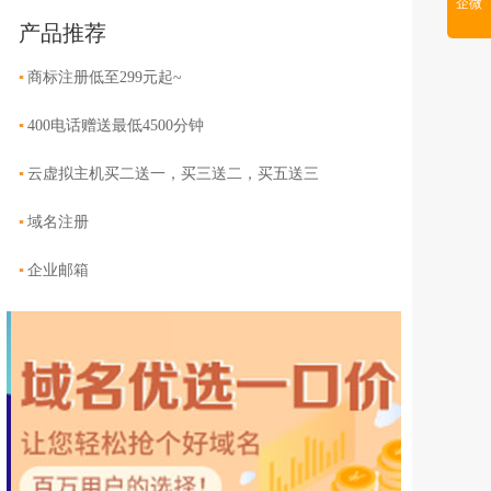
企微
产品推荐
▪
商标注册低至299元起~
▪
400电话赠送最低4500分钟
▪
云虚拟主机买二送一，买三送二，买五送三
▪
域名注册
▪
企业邮箱