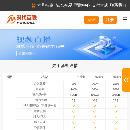
本月特惠
域名交易
帮助中心
支付方式
联系我们
注册
登录
关于套餐详情
项目
功能
N1套餐
N2套餐
N3套餐
并发支撑
300
1000
2000
短信量
1000
3000
8000
视频媒体库
50GB
300GB
300GB
子账号管理
5个
10个
20个
APP/电脑软件/硬件编码器
直播/点播
聊天/弹幕
聊天管理
弹幕管理