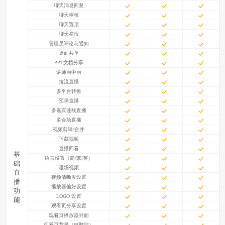
聊天消息回复
聊天审核
聊天置顶
聊天举报
管理员评论与通知
桌面共享
PPT文档分享
讲师画中画
拉流直播
多平台转推
预录直播
多嘉宾连线直播
多会场直播
视频剪辑/合并
下载视频
直播回看
基
语言设置（简/繁/英）
础
暖场视频
直
视频清晰度设置
播
播放器偏好设置
功
LOGO 设置
能
观看页分享设置
观看页播放器封面
观看页背景（电脑端）