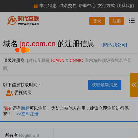
本月特惠
域名交易
帮助中心
支付方式
联系我们
注册
登录
域名
jqe.com.cn
的注册信息
[转入我公司]
顶级注册商:
[时代互联是
ICANN
&
CNNIC
国内海外顶级双域名注册
商]
以下信息获取时间：
获取最新消息
委托购买
"
jqe
"还有
商标
可以注册，为防止被他人占用，建议立即注册进行保
护！
>>立即注册
所有者
Registrant