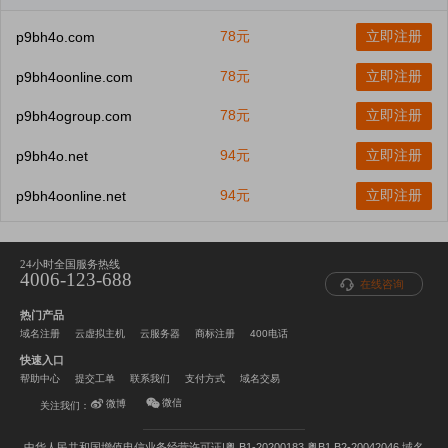
78元
立即注册
p9bh4o.com
78元
立即注册
p9bh4oonline.com
78元
立即注册
p9bh4ogroup.com
94元
立即注册
p9bh4o.net
94元
立即注册
p9bh4oonline.net
24小时全国服务热线
4006-123-688
在线咨询
热门产品
域名注册
云虚拟主机
云服务器
商标注册
400电话
快速入口
帮助中心
提交工单
联系我们
支付方式
域名交易
微信
微博
关注我们：
中华人民共和国增值电信业务经营许可证|粤 B1-20200183 粤B1.B2-20042046
域名