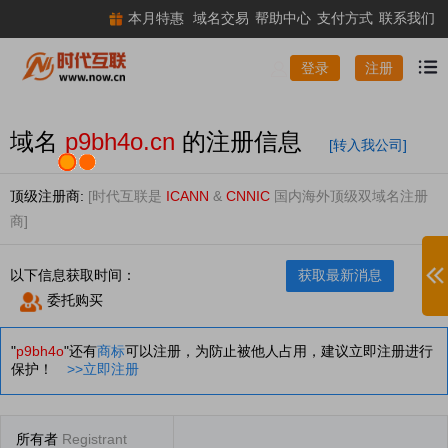
本月特惠
域名交易
帮助中心
支付方式
联系我们
注册
登录
域名
p9bh4o.cn
的注册信息
[转入我公司]
顶级注册商:
[时代互联是
ICANN
&
CNNIC
国内海外顶级双域名注册
商]
以下信息获取时间：
获取最新消息
委托购买
"
p9bh4o
"还有
商标
可以注册，为防止被他人占用，建议立即注册进行
保护！
>>立即注册
所有者
Registrant