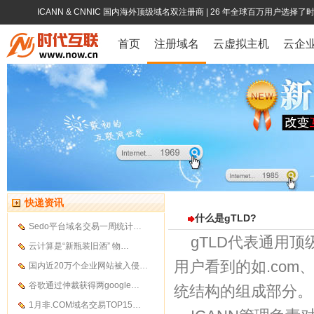
ICANN & CNNIC 国内海外顶级域名双注册商
| 26 年全球百万用户选择了
首页
注册域名
云虚拟主机
云企
快递资讯
什么是gTLD?
Sedo平台域名交易一周统计…
gTLD代表通用顶级域
云计算是“新瓶装旧酒” 物…
用户看到的如.com、
国内近20万个企业网站被入侵…
谷歌通过仲裁获得两google…
统结构的组成部分。
1月非.COM域名交易TOP15…