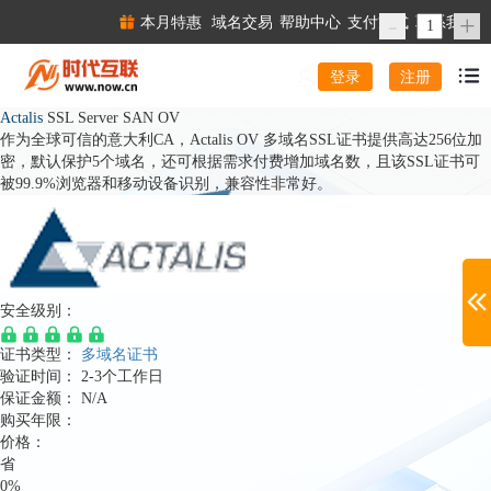
-
+
本月特惠
域名交易
帮助中心
支付方式
联系我们
注册
登录
Actalis
SSL Server SAN OV
作为全球可信的意大利CA，Actalis OV 多域名SSL证书提供高达256位加
密，默认保护5个域名，还可根据需求付费增加域名数，且该SSL证书可
被99.9%浏览器和移动设备识别，兼容性非常好。
安全级别：
证书类型：
多域名证书
验证时间：
2-3个工作日
保证金额：
N/A
购买年限：
价格：
省
0%