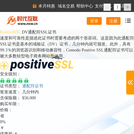
-
+
本月特惠
域名交易
帮助中心
支付方式
联系我们
注册
登录
PositiveSSL
DV通配符SSL证书
速度和可靠性是描述此证书时需要考虑的两个形容词。这是因为此通配符
SSL证书是基本的域验证（DV）证书，几分钟内就可颁发。此外，具有
99.3％的浏览器识别和移动兼容性，Comodo Positive SSL通配符证书可以
被大多数轻型电子商务网站所使用。
安全级别：
证书类型：
通配符证书
签发速度：
几分钟内
含保险额：
$50,000
购买年限：
价格：
省
0%
￥
优惠前:￥