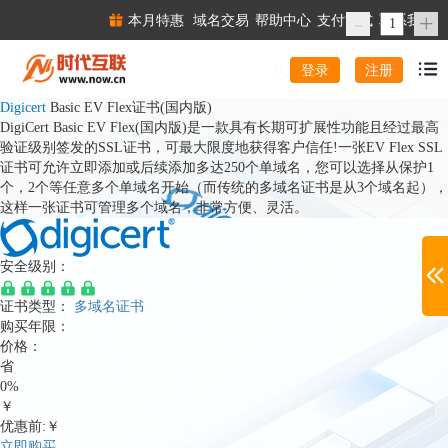
-
+
本月特惠
域名交易
帮助中心
支付方式
联系我们
注册
登录
Digicert
Basic EV Flex证书(国内版)
DigiCert Basic EV Flex(国内版)是一款具有长期可扩展性功能且经过最高
验证级别签发的SSL证书，可最大限度地获得客户信任!一张EV Flex SSL
证书可允许立即添加或后续添加多达250个单域名，您可以选择从保护1
个，2个等任意多个单域名开始（而传统的多域名证书是从3个域名起），
这样一张证书可管理多个域名，非常方便、灵活。
安全级别：
证书类型：
多域名证书
购买年限：
价格：
省
0%
￥
优惠前:￥
立即购买