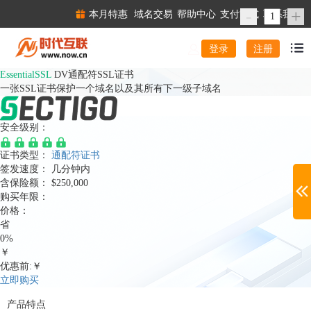
-
+
本月特惠
域名交易
帮助中心
支付方式
联系我们
注册
登录
EssentialSSL
DV通配符SSL证书
一张SSL证书保护一个域名以及其所有下一级子域名
安全级别：
证书类型：
通配符证书
签发速度：
几分钟内
含保险额：
$250,000
购买年限：
价格：
省
0%
￥
优惠前:￥
立即购买
产品特点