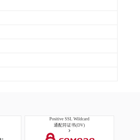
Positive SSL Wildcard
通配符证书(DV)