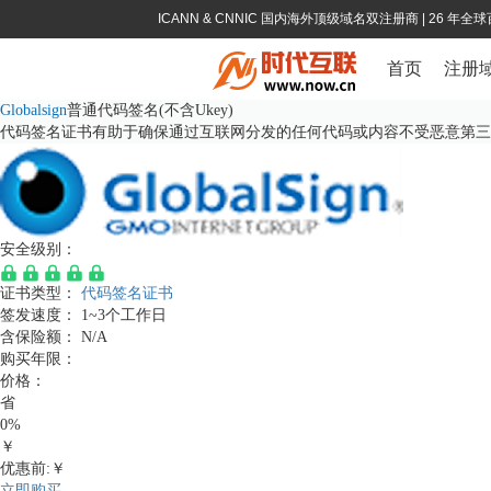
ICANN & CNNIC 国内海外顶级域名双注册商
| 26 年
首页
注册
Globalsign
普通代码签名(不含Ukey)
代码签名证书有助于确保通过互联网分发的任何代码或内容不受恶意第三方修
安全级别：
证书类型：
代码签名证书
签发速度：
1~3个工作日
含保险额：
N/A
购买年限：
价格：
省
0%
￥
优惠前:￥
立即购买