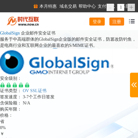
-
+
本月特惠
域名交易
帮助中心
支付方式
联系我们
注册
登录
GlobalSign
企业邮件安全证书
服务于中高端群体的GlobalSign企业版的邮件安全证书，防篡改防钓鱼，
是电商行业和互联网企业的最喜欢的S/MIME证书。
安全级别：
证书类型：
OV SSL证书
签发速度：
3-7个工作日签发
含保险额：
N/A
购买年限：
价格：
省
0%
￥