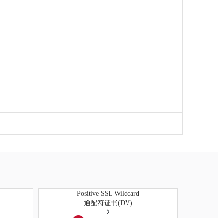
Positive SSL Wildcard
通配符证书(DV)