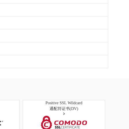
Positive SSL Wildcard
通配符证书(DV)