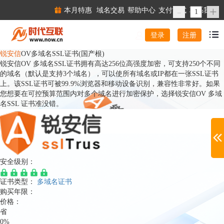
-
+
本月特惠
域名交易
帮助中心
支付方式
联系我们
注册
登录
锐安信
OV多域名SSL证书(国产根)
锐安信OV 多域名SSL证书拥有高达256位高强度加密，可支持250个不同
的域名（默认是支持3个域名），可以使所有域名或IP都在一张SSL证书
上。该SSL证书可被99.9%浏览器和移动设备识别，兼容性非常好。如果
您想要在可控预算范围内对多个域名进行加密保护，选择锐安信OV 多域
名SSL 证书准没错。
安全级别：
证书类型：
多域名证书
购买年限：
价格：
省
0%