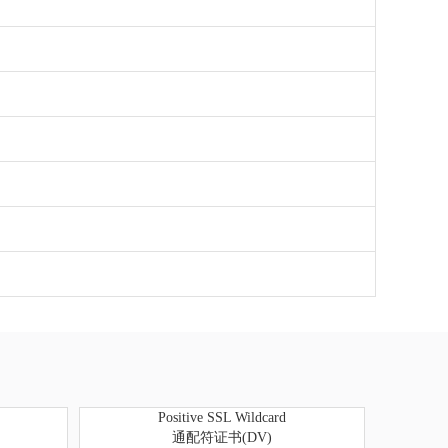
Positive SSL Wildcard
通配符证书(DV)