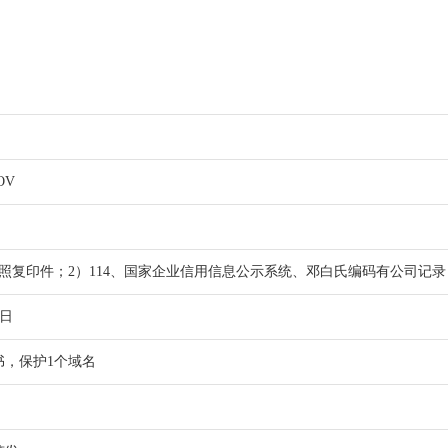
OV
执照复印件；2）114、国家企业信用信息公示系统、邓白氏编码有公司记录
作日
书，保护1个域名