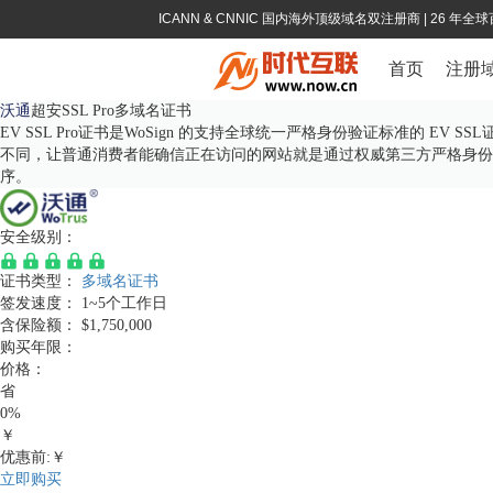
ICANN & CNNIC 国内海外顶级域名双注册商
| 26 年
首页
注册
沃通
超安SSL Pro多域名证书
EV SSL Pro证书是WoSign 的支持全球统一严格身份验证标准的 EV
不同，让普通消费者能确信正在访问的网站就是通过权威第三方严格身份验证
序。
安全级别：
证书类型：
多域名证书
签发速度：
1~5个工作日
含保险额：
$1,750,000
购买年限：
价格：
省
0%
￥
优惠前:￥
立即购买