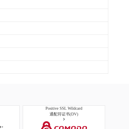
Positive SSL Wildcard
通配符证书(DV)