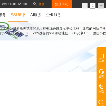
注册有礼
-
+
热线：4006-123-688
登录
服务
SSL证书
AI服务
企业服务
era、Safari等）最新版浏览器的地址栏变绿色或显示单位名称，让您的网站与众
书可用于SSL VPN设备的SSL加密通信、iOS安卓APP、微信小程
工单
咨询
电话